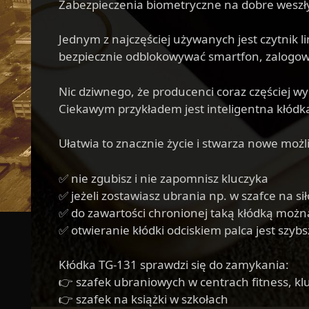
Zabezpieczenia biometryczne na dobre weszł
Jednym z najczęściej używanych jest czytnik 
bezpiecznie odblokowywać smartfon, zalogowa
Nic dziwnego, że producenci coraz częściej wy
Ciekawym przykładem jest inteligentna kłódka
Ułatwia to znacznie życie i stwarza nowe możl
✅ nie zgubisz i nie zapomnisz kluczyka
✅ jeżeli zostawiasz ubrania np. w szafce na s
✅ do zawartości chronionej taką kłódką możn
✅ otwieranie kłódki odciskiem palca jest szyb
Kłódka TG-131 sprawdzi się do zamykania:
👉 szafek ubraniowych w centrach fitness, k
👉 szafek na książki w szkołach