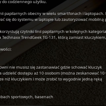
y do codziennego użytku.
linii papilarnych obecny w wielu smartfonach i laptopach
ć się do systemu w laptopie lub zautoryzować mobilną p
korzystują czytniki linii papilarnych w kolejnych kategor
 Technaxx TrendGeek TG-131, którą zamiast kluczykiem, 
iwości:
iłowni nie musisz się zastanawiać gdzie schować kluczyk
a udzielić dostępu aż 10 osobom (można zeskanować 10 w
sze niż kluczykiem i może zrobić to wygodnie jedną ręką
lubach sportowych, basenach