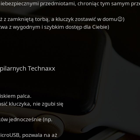
 niebezpiecznymi przedmiotami, chroniąc tym samym prz
ż z zamkniętą torbą, a kluczyk zostawić w domu😉)
twa z wygodnym i szybkim dostęp dla Ciebie)
papilarnych Technaxx
iskiem palca.
ić kluczyka, nie zgubi się
ów jednocześnie (np.
croUSB, pozwala na aż