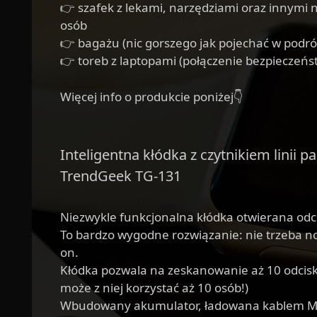
👉 szafek z lekami, narzędziami oraz innymi
osób
👉 bagażu (nic gorszego jak pojechać w podró
👉 toreb z laptopami (połączenie bezpieczeńs
Więcej info o produkcie poniżej👇
Inteligentna kłódka z czytnikiem linii 
TrendGeek TG-131
Niezwykle funkcjonalna kłódka otwierana odc
To bardzo wygodne rozwiązanie: nie trzeba nos
on.
Kłódka pozwala na zeskanowanie aż 10 odcisk
może z niej korzystać aż 10 osób!)
Wbudowany akumulator, ładowana kablem Mi