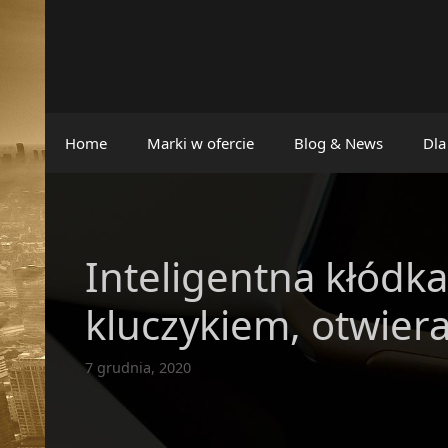
Przejdź
do
treści
Home
Marki w ofercie
Blog & News
Dla
Inteligentna kłódk
kluczykiem, otwiera
7 grudnia, 2020