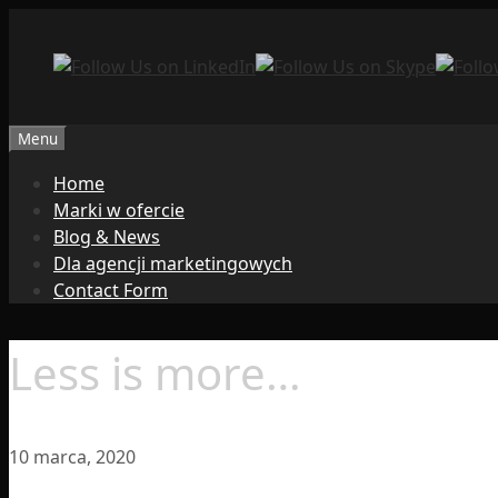
Przejdź
do
treści
Menu
Home
Marki w ofercie
Blog & News
Dla agencji marketingowych
Contact Form
Less is more…
10 marca, 2020