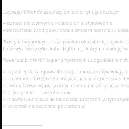
Używając iPhone'a zauważyłem dwie irytujące rzeczy:
➡ bateria nie wytrzymuje całego dnia użytkowania
➡ korzystanie zaś z powerbanka oznacza noszenie 2 kabli
Prostym i wygodnym rozwiązaniem okazało się pojawieni
Teraz wystarczy tylko kabel Lightning, którym naładuję sw
Powerbanki z takim super przydatnym udogodnieniem to n
☑ wysokiej klasy ogniwa litowo-polimerowe zapewniające 
☑ pojemność 10.000 mAh pozwalająca na 2x pełne naład
☑ kompaktowe wymiary dzięki czemu mieszczą się w kiesz
☑ piękną, aluminiową obudowę
☑ 2 porty USB typu A do ładowania urządzeń (w tym szybki
☑ wskaźnik naładowania powerbanka