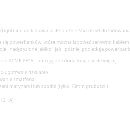
 (Lightning do ładowania iPhone'a + MicroUSB do ładowani
e się powerbanków, które można ładować zarówno kablem M
oje "nadgryzione jabłko" jak i później podładuję powerbank
p. ACME PB15 - oferują one dodatkowo wiele więcej:
długotrwałe działanie
owanie smatfona
eni marynarki lub spodni (tylko 15mm grubości!)
 2.1A)