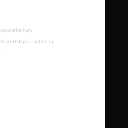
a powerbanka).
icroUSB jak i Lightning.
.