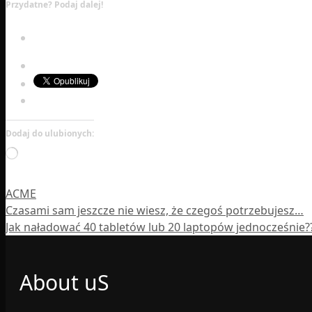
Przydatne? Podaj dalej!
Dodaj do ulubionych:
Wczytywanie…
Kategorie
ACME
Czasami sam jeszcze nie wiesz, że czegoś potrzebujesz…
Jak naładować 40 tabletów lub 20 laptopów jednocześnie??
About uS