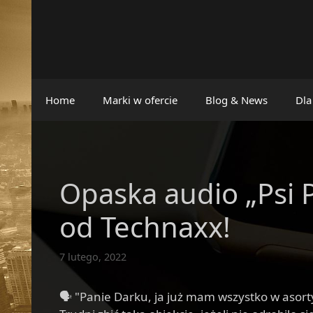
Przejdź
do
treści
Home
Marki w ofercie
Blog & News
Dla
Opaska audio „Psi P
od Technaxx!
7 lutego, 2022
🗣 "Panie Darku, ja już mam wszystko w asor