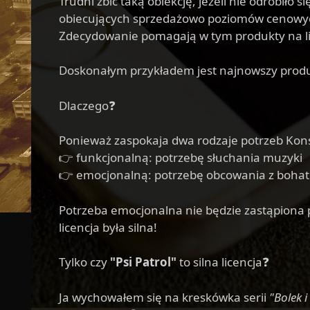
Trudni zbić taką obiekcję, jeżeli nie odrobiło
obiecujących sprzedażowo poziomów cenowy
Zdecydowanie pomagają w tym produkty na li
Doskonałym przykładem jest najnowszy prod
Dlaczego❓
Ponieważ zaspokaja dwa rodzaje potrzeb Ko
👉 funkcjonalną: potrzebę słuchania muzyki
👉 emocjonalną: potrzebę obcowania z bohat
Potrzeba emocjonalna nie będzie zastąpiona p
licencja była silna!
Tylko czy
"Psi Patrol"
to silna licencja❓
Ja wychowałem się na kreskówka serii
"Bolek i