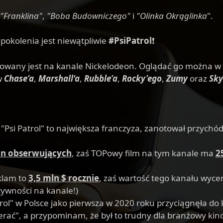
"Franklina"
,
"Boba Budowniczego"
i
"Olinka Okrąglinka
".
okolenia jest niewątpliwie
#PsiPatrol
❗
itowany jest na kanale Nickelodeon. Oglądać go można w 
w
Chase’a
,
Marshall'a
,
Rubble’a
,
Rocky’ego
,
Zumy
oraz
Sky
o "Psi Patrol" to największa franczyza, zanotował przych
n obserwujących
, zaś TOPowy film na tym kanale ma
2
klam to
3,5 mln $ rocznie
, zaś wartość tego kanału wyce
ywności na kanale!)
ol" w Polsce jako pierwsza w 2020 roku przyciągnęła do 
rać", a przypominam, że był to trudny dla branżowy ki