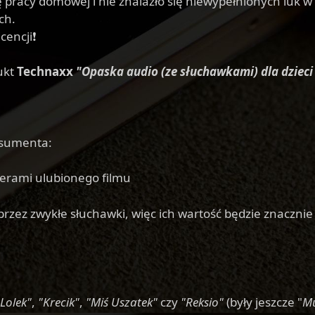
 się pracy domowej i nie znalazło się niewypełnionych luk 
ch.
cencji❗
ukt
Technaxx
"Opaska audio (ze słuchawkami) dla dzieci n
nsumenta:
erami ulubionego filmu
rzez zwykłe słuchawki, więc ich wartość będzie znacznie
 Lolek"
,
"Krecik"
,
"Miś Uszatek"
czy
"Reksio"
(były jeszcze "
Mu