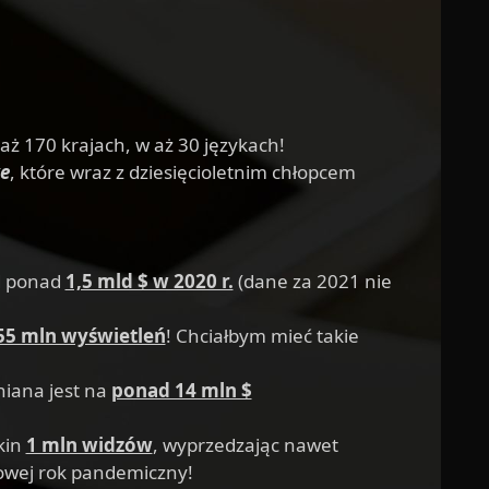
aż 170 krajach, w aż 30 językach!
e
, które wraz z dziesięcioletnim chłopcem
ód ponad
1,5 mld $ w 2020 r.
(dane za 2021 nie
55 mln wyświetleń
! Chciałbym mieć takie
niana jest na
ponad 14 mln $
kin
1 mln widzów
, wyprzedzając nawet
nowej rok pandemiczny!