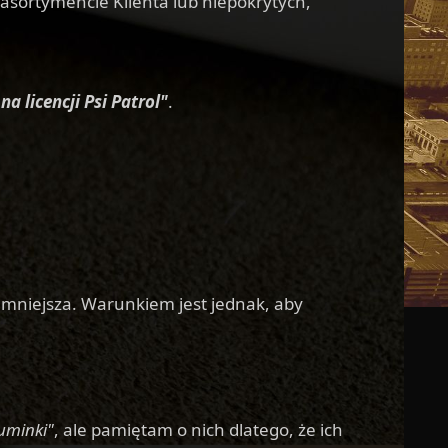
w asortymencie Klienta lub niepokrytych,
a licencji Psi Patrol"
.
 mniejsza. Warunkiem jest jednak, aby
minki"
, ale pamiętam o nich dlatego, że ich