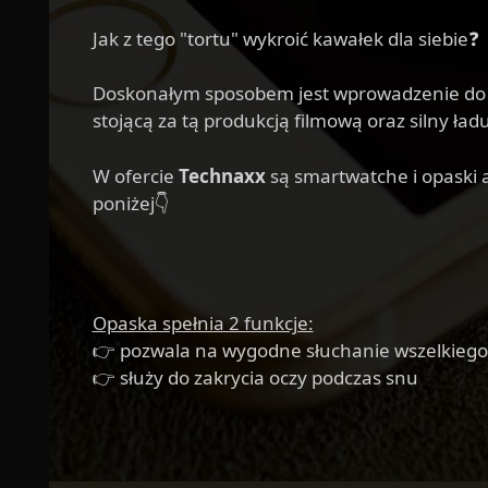
Jak z tego "tortu" wykroić kawałek dla siebie❓
Doskonałym sposobem jest wprowadzenie do of
stojącą za tą produkcją filmową oraz silny ł
W ofercie
Technaxx
są smartwatche i opaski a
poniżej👇
Opaska spełnia 2 funkcje:
👉 pozwala na wygodne słuchanie wszelkiego
👉 służy do zakrycia oczy podczas snu