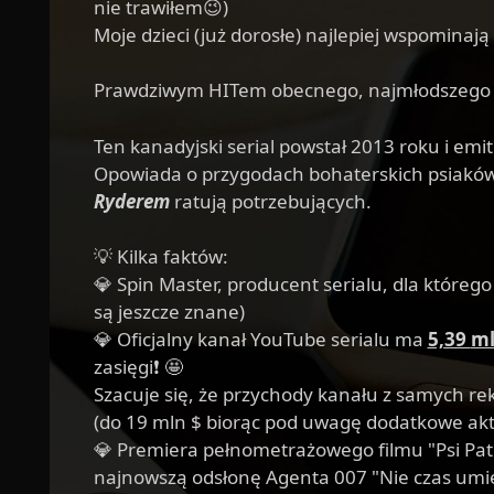
nie trawiłem😉)
Moje dzieci (już dorosłe) najlepiej wspominają
Prawdziwym HITem obecnego, najmłodszego p
Ten kanadyjski serial powstał 2013 roku i em
Opowiada o przygodach bohaterskich psiakó
Ryderem
ratują potrzebujących.
💡 Kilka faktów:
💎 Spin Master, producent serialu, dla któreg
są jeszcze znane)
💎 Oficjalny kanał YouTube serialu ma
5,39
ml
zasięgi❗ 🤩
Szacuje się, że przychody kanału z samych re
(do 19 mln $ biorąc pod uwagę dodatkowe akt
💎 Premiera pełnometrażowego filmu "Psi Patr
najnowszą odsłonę Agenta 007 "Nie czas umie