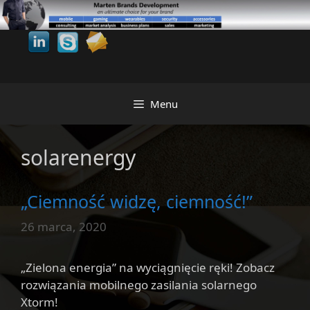
Przejdź
do
treści
Menu
solarenergy
„Ciemność widzę, ciemność!”
26 marca, 2020
„Zielona energia” na wyciągnięcie ręki! Zobacz
rozwiązania mobilnego zasilania solarnego
Xtorm!