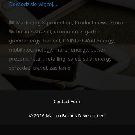
Dowiedz się więcej…
Kategorie
Marketing & promotion
,
Product news
,
Xtorm
Tagi
businesstravel
,
ecommerce
,
gadżet
,
greenenergy
,
handel
,
ItAllStartsWithEnergy
,
mobiletechnology
,
morenenergy
,
power
,
prezent
,
retail
,
retailing
,
sales
,
solarenergy
,
sprzedaż
,
travel
,
zasilanie
Contact Form
© 2026 Marten Brands Development