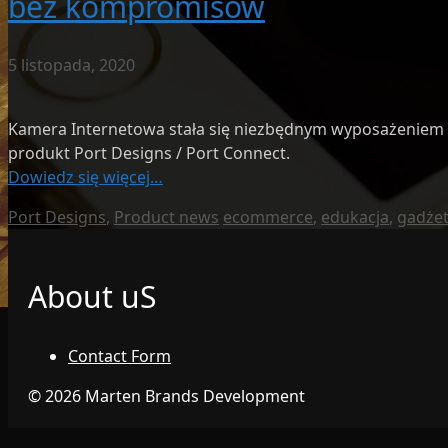
bez kompromisów
5 listopada, 2020
Kamera Internetowa stała się niezbędnym wyposażeniem 
produkt Port Designs / Port Connect.
Dowiedz się więcej…
Kategorie
Tagi
Port Designs
,
Product news
ecommerce
,
edukacja
,
gadże
About uS
Contact Form
© 2026 Marten Brands Development