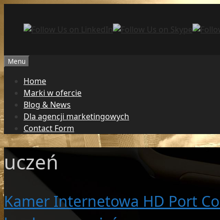
Przejdź
do
treści
Menu
Home
Marki w ofercie
Blog & News
Dla agencji marketingowych
Contact Form
uczeń
Kamer Internetowa HD Port Con