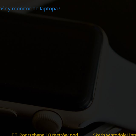
nośny monitor do laptopa?
że Cię
Mysz bezprzewodowa Bluetooth czy
Mały, ale