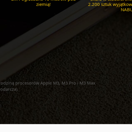
radiowa ? Nowe myszy
bezprzewodowe ACME i Dell!
 rodziną procesorów Apple M3, M3 Pro i M3 Max
odarcza)