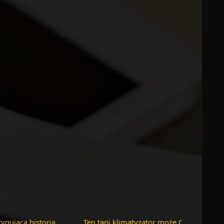
 wariat! Nowy Mac Mini z
Powerbank solarny, mata czy pan