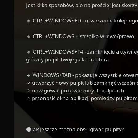
Jest kilka sposobów, ale najprościej jest skor
🔸 CTRL+WINDOWS+D - utworzenie kolejnego b
🔸 CTRL+WINDOWS + strzałka w lewo/prawo - p
🔸 CTRL+WINDOWS+F4 - zamknięcie aktywnego b
główny pulpit Twojego komputera
🔸 WINDOWS+TAB - pokazuje wszystkie otwarte
-> utworzyć nowy pulpit lub zamknąć wcześni
-> nawigować po utworzonych pulpitach
-> przenosić okna aplikacji pomiędzy pulpitam
🟠Jak jeszcze można obsługiwać pulpity?