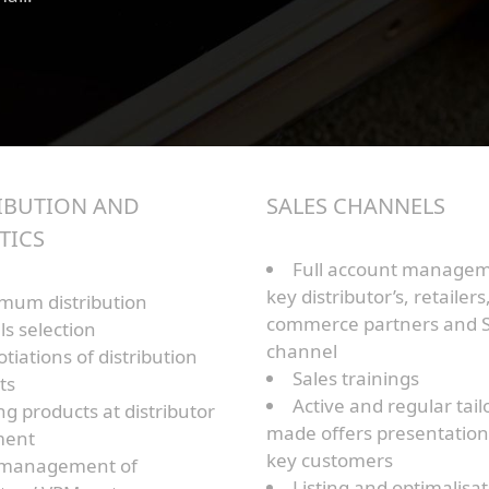
IBUTION AND
SALES CHANNELS
TICS
Full account managem
key distributor’s, retailers,
mum distribution
commerce partners and
s selection
channel
tiations of distribution
Sales trainings
ts
Active and regular tail
ing products at distributor
made offers presentation 
ment
key customers
l management of
Listing and optimalisat