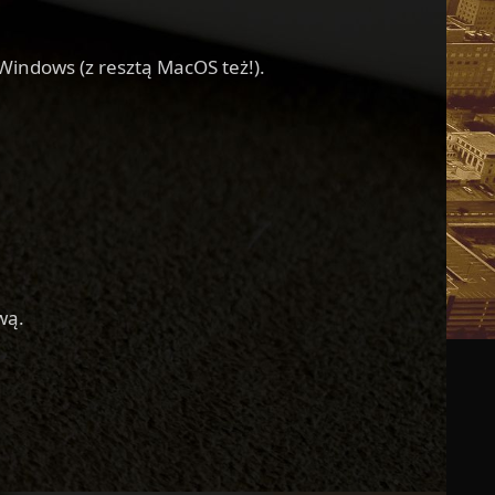
Windows (z resztą MacOS też!).
wą.