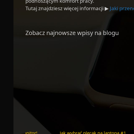
podnoszącym komfort pracy.
Tutaj znajdziesz więcej informacji ▶
Jaki prze
Zobacz najnowsze wpisy na blogu
b w stodole! Intrygująca historia
„Ten tani klimatyzator mo