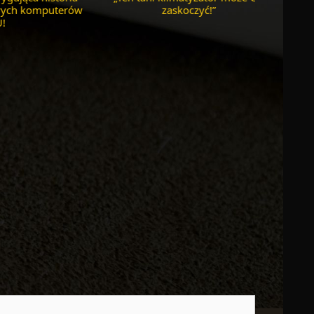
procesorem M4!
fotowoltaiczny?