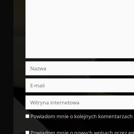
Nazwa
E-
mail
Witryna
internetowa
Powiadom mnie o kolejnych komentarzach 
Powiadom mnie o nowych wpisach przez em