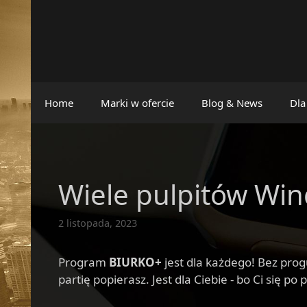
Przejdź
do
treści
Home
Marki w ofercie
Blog & News
Dla
Wiele pulpitów Win
2 listopada, 2023
Program
BIURKO+
jest dla każdego! Bez pro
partię popierasz. Jest dla Ciebie - bo Ci się po 