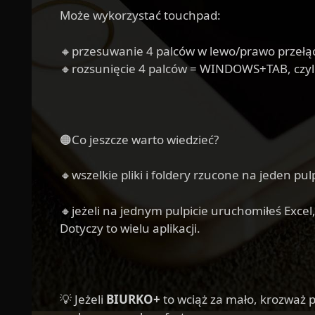
Może wykorzystać touchpad:
🔸przesuwanie 4 palców w lewo/prawo przełą
🔸rozsunięcie 4 palców = WINDOWS+TAB, czyli p
🟠Co jeszcze warto wiedzieć?
🔸wszelkie pliki i foldery rzucone na jeden pu
🔸jeżeli na jednym pulpicie uruchomiłeś Excel
Dotyczy to wielu aplikacji.
💡 Jeżeli
BIURKO+
to wciąż za mało, krozważ 