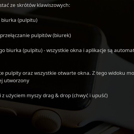
zystać ze skrótów klawiszowych:
iurka (pulpitu)
rzełączanie pulpitów (biurek)
iurka (pulpitu) - wszystkie okna i aplikacje są autom
 pulpity oraz wszystkie otwarte okna. Z tego widoku mo
ej utworzony
i z użyciem myszy drag & drop (chwyć i upuść)