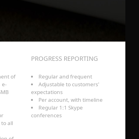
PROGRESS REPORTING
ent of
Regular and frequent
 e-
Adjustable to customers'
 SMB
expectations
Per account, with timeline
Regular 1:1 Skype
or
conferences
to all
ion of