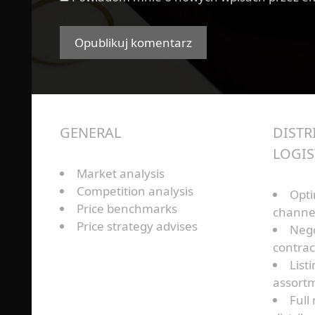
GENERAL
DISTR
LOGIS
Market analysis
Competition analysis
Opti
Price benchmarks
channel
Price strategy advises
Nego
contrac
List
assort
Ful