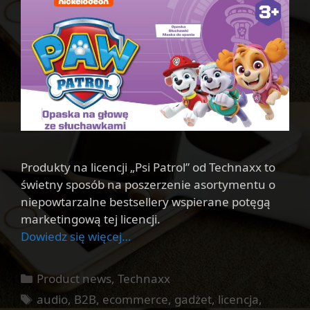
Produkty na licencji „Psi Patrol” od Technaxx to
świetny sposób na poszerzenie asortymentu o
niepowtarzalne bestsellery wspierane potęgą
marketingową tej licencji.
Dowiedz się więcej…
Kategorie
Product news
,
Technaxx
Tagi
audio
,
B2B
,
ecommerce
,
gadżet
,
licencja
,