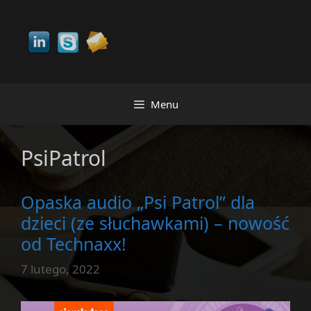
Przejdź
do
treści
Menu
PsiPatrol
Opaska audio „Psi Patrol” dla
dzieci (ze słuchawkami) – nowość
od Technaxx!
7 lutego, 2022